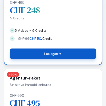
CHF 495
CHF 248
5 Credits
5 Videos = 5 Credits
→
CHF 99
CHF 50
/Credit
Loslegen
-50%
Agentur-Paket
für aktive Immobilienbüros
CHF 990
CHF 495