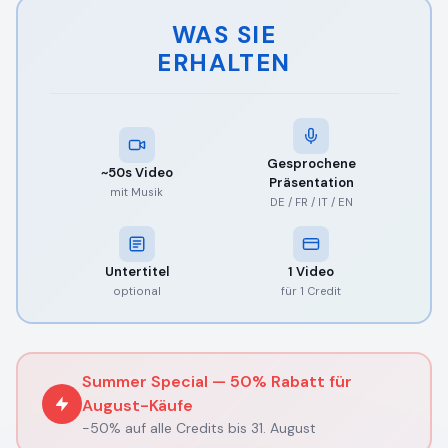
WAS SIE
ERHALTEN
Gesprochene
~50s Video
Präsentation
mit Musik
DE / FR / IT / EN
Untertitel
1 Video
optional
für 1 Credit
Summer Special — 50% Rabatt für
August-Käufe
-50% auf alle Credits bis 31. August