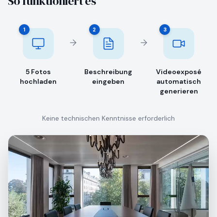
So funktioniert es
1
2
3
5 Fotos
Beschreibung
Videoexposé
hochladen
eingeben
automatisch
generieren
Keine technischen Kenntnisse erforderlich